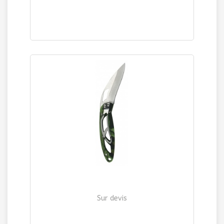
COUTEAU MULTIFONCTIONS "OUTDOOR"
| Ref. 540
Sur devis
COUTEAU DE POCHE "MINI"
| Ref. 541