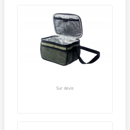
Sur devis
SAC ISOTHERME "URBAN"
| Ref. 459K