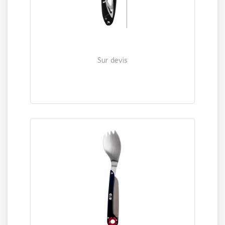
Sur devis
COUTEAU DE POCHE "LE GRAND"
| Ref. 542