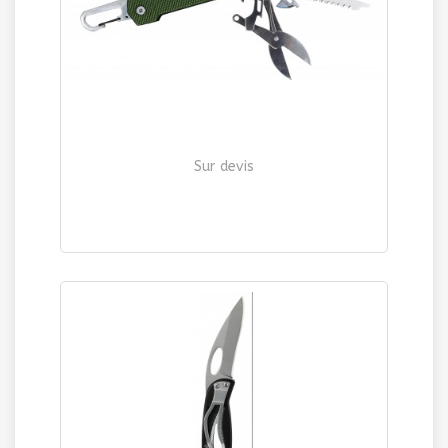
Sur devis
COUTEAU "RANGER"
| Ref. 544