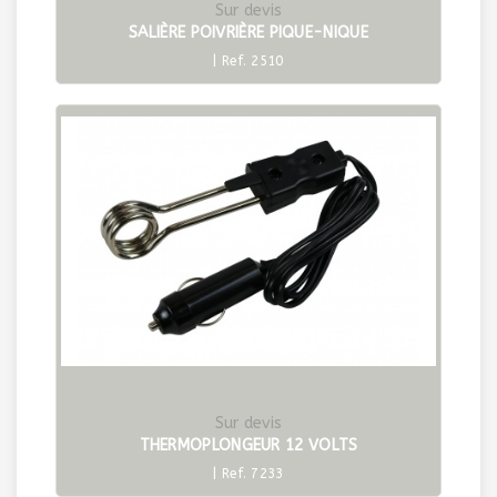
Sur devis
SALIÈRE POIVRIÈRE PIQUE-NIQUE
| Ref. 2510
Sur devis
THERMOPLONGEUR 12 VOLTS
| Ref. 7233