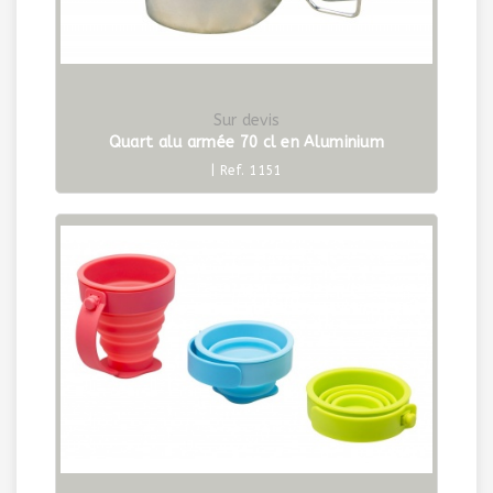
Sur devis
Quart alu armée 70 cl en Aluminium
| Ref. 1151