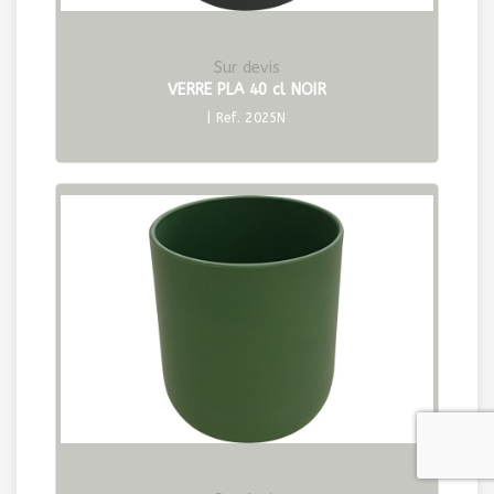
Sur devis
VERRE PLA 40 cl NOIR
| Ref. 2025N