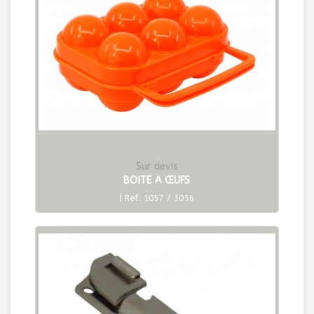
Sur devis
BOITE A ŒUFS
| Ref. 1057 / 1056