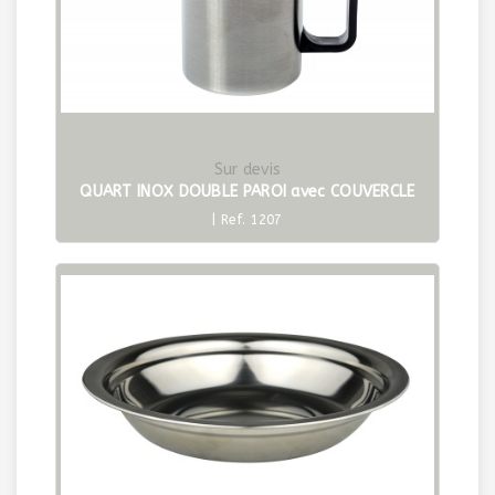
Sur devis
QUART INOX DOUBLE PAROI avec COUVERCLE
| Ref. 1207