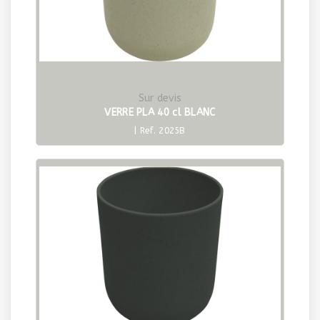
Sur devis
VERRE PLA 40 cl BLANC
| Ref. 2025B