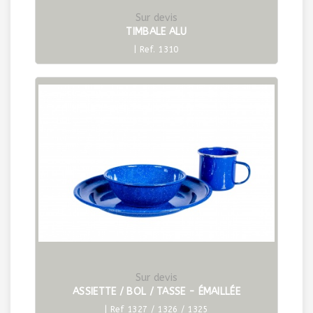
Sur devis
TIMBALE ALU
| Ref. 1310
Sur devis
ASSIETTE / BOL / TASSE - ÉMAILLÉE
| Ref 1327 / 1326 / 1325