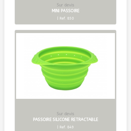
Sur devis
MINI PASSOIRE
| Ref. 850
Sur devis
PASSOIRE SILICONE RETRACTABLE
| Ref. 849