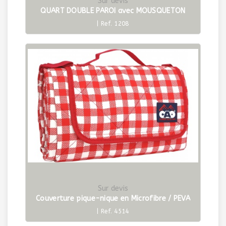
Sur devis
QUART DOUBLE PAROI avec MOUSQUETON
| Ref. 1208
Sur devis
Couverture pique-nique en Microfibre / PEVA
| Ref. 4514