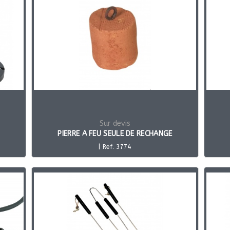
Sur devis
PIERRE A FEU SEULE DE RECHANGE
| Ref. 3774