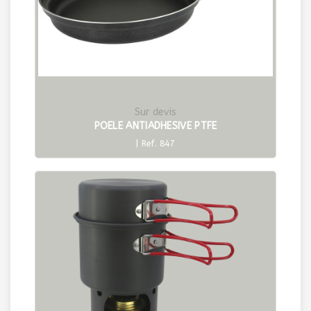
Sur devis
POELE ANTIADHESIVE PTFE
| Ref. 847