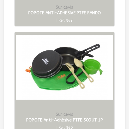
Sur devis
POPOTE ANTI-ADHESIVE PTFE RANDO
| Ref. 862
Sur devis
POPOTE Anti-Adhésive PTFE SCOUT 1P
| Ref. 860