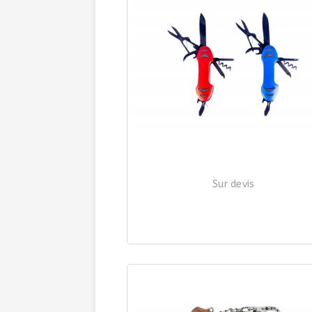
Sur devis
COUTEAU "LE RANDONNEUR"
| Ref. 535