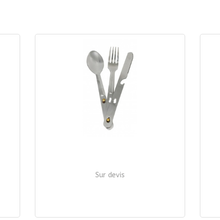
Sur devis
E
COUVERTS INOX 3 PIÈCES - AGRAFE
C
| Ref. 257 / 357