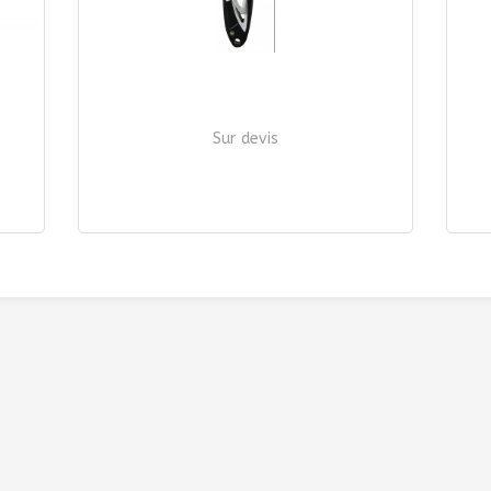
Sur devis
COUTEAU DE POCHE "LE GRAND"
| Ref. 542