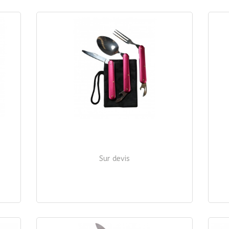
Sur devis
+
COUVERTS INOX 3 PIÈCES PLIANTS.
C
| Ref. 3601