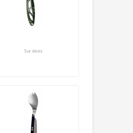
Sur devis
COUTEAU DE POCHE "MINI"
| Ref. 541