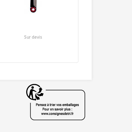
Sur devis
SET COUVERT "RANDONNEE"
| Ref. 267