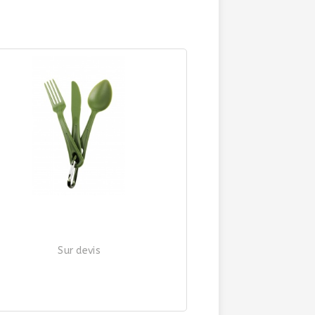
Sur devis
OUVERTS 3 PIÈCES + MOUSQUETON
| Ref. 264