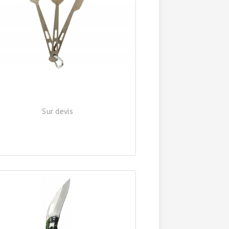
Sur devis
COUVERT 3 PIECES + MOUSQUETON
| Ref. 256