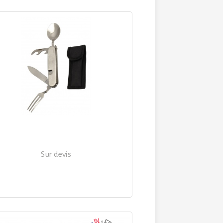
Sur devis
OUTEAU CAMPEUR INOX DÉTACHABLE
| Ref. 3288