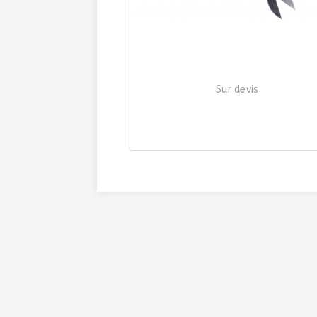
Sur devis
COUTEAU "RANGER"
| Ref. 544