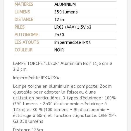
MATIÈRES
ALUMINIUM
LUMENS
350 lumens
DISTANCE
125m
PILES
LR03 (AAA) 1,5V x3
AUTONOMIE
2h30
LES ATOUTS
Imperméable IPX4
COULEUR
NOIR
LAMPE TORCHE "LUEUR" Aluminium Noir 11,6 cm ø
3,2 cm.
Imperméable IPX4.IPX4.
Lampe torche en aluminium et compacte. Zoom
ajustable pour adapter la faisceau à une
utilisation particulières. 3 types d'éclairage : 100%
(350 lumens - 2h30 d'autonomie - éclairage à
125m) et 30 % (100 lumens - 9h d'autonomie -
éclairage à 60m) et fonction clignotante. CREE XP-
G3 350 lumens
Distance 125m