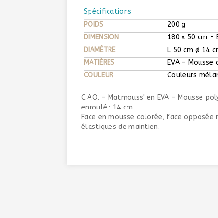
Spécifications
POIDS
200 g
DIMENSION
180 x 50 cm - 
DIAMÈTRE
L 50 cm ø 14 c
MATIÈRES
EVA - Mousse d
COULEUR
Couleurs méla
C.A.O. - Matmouss' en EVA - Mousse pol
enroulé : 14 cm
Face en mousse colorée, face opposée rec
élastiques de maintien.